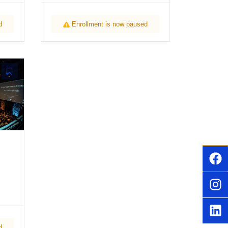
d
Enrollment is now paused
d