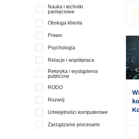
Nauka i techniki
pamięciowe
Obsługa klienta
Prawo
Psychologia
Relacje i współpraca
Retoryka i wystąpienia
publiczne
RODO
Wi
Rozwój
ko
K
Umiejętności komputerowe
ob
Zarządzanie procesami
um
mi