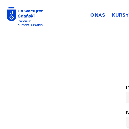
do
treści
O NAS
KURSY 
Rejestracja st
I
N