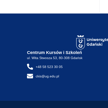
Centrum Kursów i Szkoleń
ul. Wita Stwosza 53, 80-308 Gdańsk
+48 58 523 30 05
ckis@ug.edu.pl