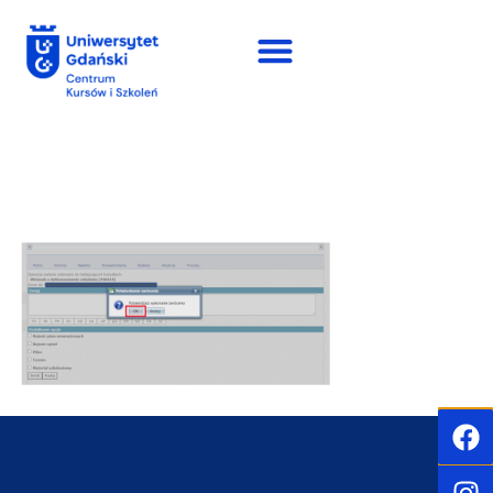
do
treści
Zrzut ekranu 2025-06-18
124902