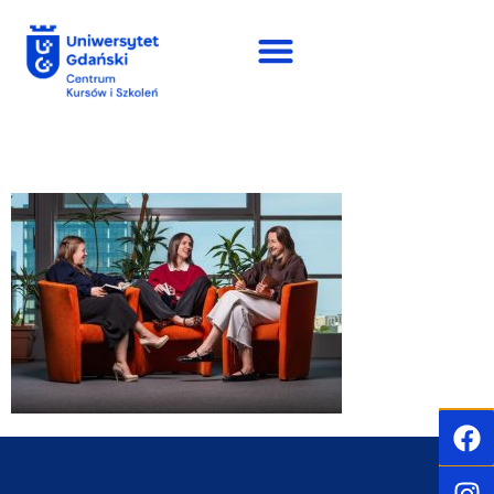
do
treści
o nas_1