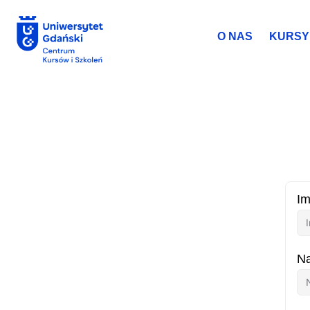
do
treści
O NAS
KURSY 
Rejestracja w
Im
N