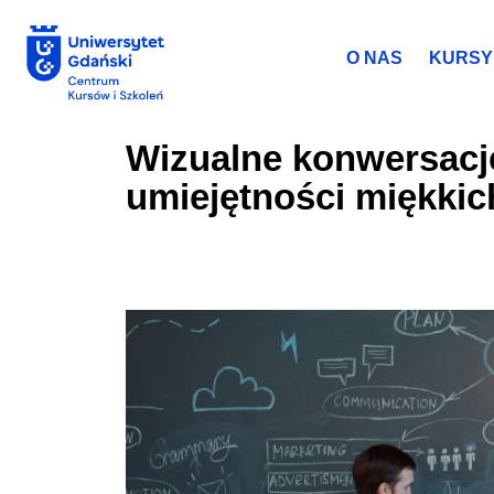
O NAS
KURSY 
Wizualne konwersacj
umiejętności miękkic