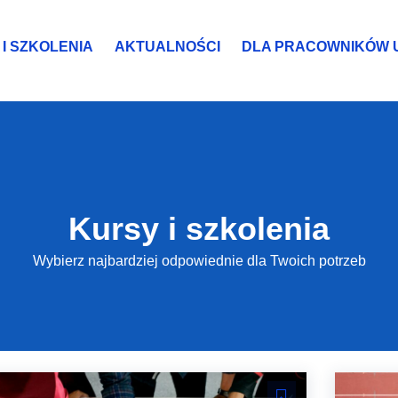
I SZKOLENIA
AKTUALNOŚCI
DLA PRACOWNIKÓW 
Kursy i szkolenia
Wybierz najbardziej odpowiednie dla Twoich potrzeb