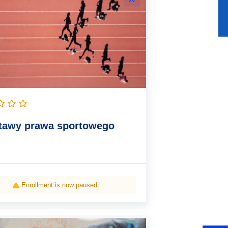
tawy prawa sportowego
Enrollment is now paused