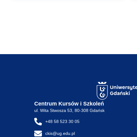
Centrum Kursów i Szkoleń
ul. Wita Stwosza 53, 80-308 Gdańsk
+48 58 523 30 05
ckis@ug.edu.pl