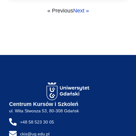
« Previous
Next »
Centrum Kursów i Szkoleń
ul. Wita Stwosza 53, 80-308 Gdańsk
+48 58 523 30 05
ckis@ug.edu.pl