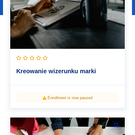
Kreowanie wizerunku marki
Enrollment is now paused